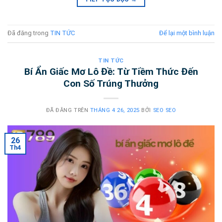
Đã đăng trong
TIN TỨC
Để lại một bình luận
TIN TỨC
Bí Ẩn Giấc Mơ Lô Đề: Từ Tiềm Thức Đến
Con Số Trúng Thưởng
ĐÃ ĐĂNG TRÊN
THÁNG 4 26, 2025
BỞI
SEO SEO
26
Th4