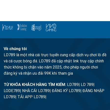
Về chúng tôi
LD789 là một nhà cái trực tuyến cung cấp dịch vụ chơi lô đề
và cá cược bóng đá.
LD789 đã cập nhật link truy cập chính
thức không bị chặn vào năm 2025, cho phép người chơi
đăng ký và nhận ưu đãi 99K khi tham gia
TỪ KHÓA KHÁCH HÀNG TÌM KIẾM:
LD789| LD 789|
LODE789| NHÀ CÁI LD789| ĐĂNG KÝ LD789| ĐĂNG NHẬP
LD789| TẢI APP LD789|