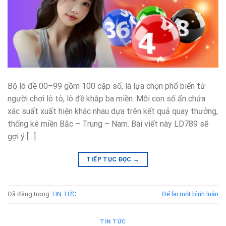
Bộ lô đề 00–99 gồm 100 cặp số, là lựa chọn phổ biến từ
người chơi lô tô, lô đề khắp ba miền. Mỗi con số ẩn chứa
xác suất xuất hiện khác nhau dựa trên kết quả quay thưởng,
thống kê miền Bắc – Trung – Nam. Bài viết này LD789 sẽ
gợi ý […]
TIẾP TỤC ĐỌC
→
Đã đăng trong
TIN TỨC
Để lại một bình luận
TIN TỨC