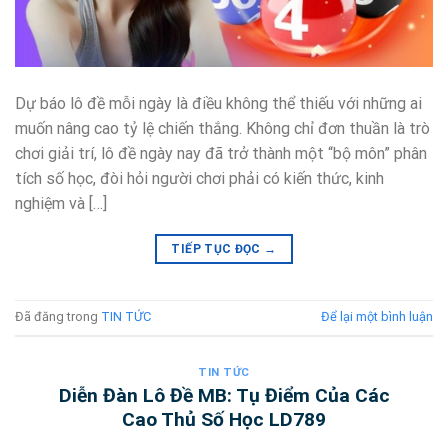
Dự báo lô đề mỗi ngày là điều không thể thiếu với những ai
muốn nâng cao tỷ lệ chiến thắng. Không chỉ đơn thuần là trò
chơi giải trí, lô đề ngày nay đã trở thành một “bộ môn” phân
tích số học, đòi hỏi người chơi phải có kiến thức, kinh
nghiệm và […]
TIẾP TỤC ĐỌC
→
Đã đăng trong
TIN TỨC
Để lại một bình luận
TIN TỨC
Diễn Đàn Lô Đề MB: Tụ Điểm Của Các
Cao Thủ Số Học LD789